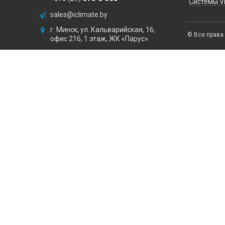
Системы V
sales@iclimate.by
г. Минск, ул. Кальварийская, 16,
© Все прав
Получите скидку
офис 216, 1 этаж, ЖК «Парус»