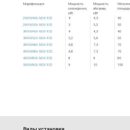
Модификация
Мощность
Мощность
Обслуж
охлаждения,
обогрева,
площадь
кВт
кВт
2MXM40A NEW R32
4
4,3
40
2MXM50A NEW R32
5
5,5
50
3MXM40A NEW R32
4
4,3
40
3MXM52A NEW R32
5,2
5,6
55
3MXM68A NEW R32
6,8
7,3
70
4MXM68A NEW R32
6,8
7,3
70
4MXM80A NEW R32
8
9
80
5MXM90A NEW R32
9
10
100
Виды установки