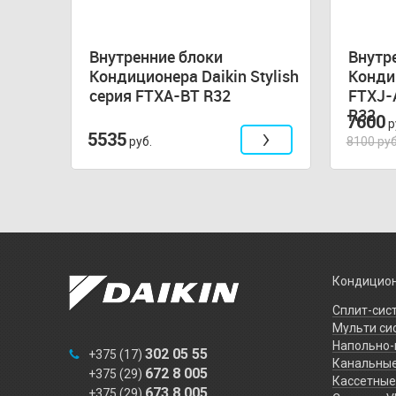
Внутренние блоки
Внутр
серия
Кондиционера Daikin Stylish
Конди
ck
серия FTXA-BT R32
FTXJ-A
R32
7600
р
5535
руб.
8100 руб
Кондицион
Сплит-сис
Мульти си
Напольно-
302 05 55
+375 (17)
Канальны
672 8 005
+375 (29)
Кассетные
673 8 005
+375 (29)