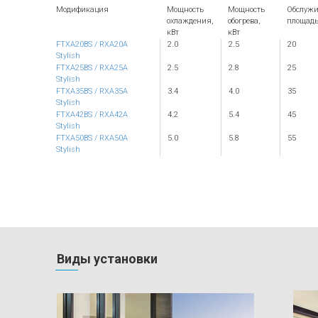
Модификация
Мощность
Мощность
Обслуж
охлаждения,
обогрева,
площадь
кВт
кВт
FTXA20BS / RXA20A
2.0
2.5
20
Stylish
FTXA25BS / RXA25A
2.5
2.8
25
Stylish
FTXA35BS / RXA35A
3.4
4.0
35
Stylish
FTXA42BS / RXA42A
4.2
5.4
45
Stylish
FTXA50BS / RXA50A
5.0
5.8
55
Stylish
Виды установки