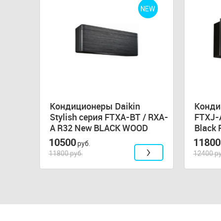
NEW
NEW
серия
Кондиционеры Daikin
Конди
a 3»
Stylish серия FTXA-BT / RXA-
FTXJ-A
A R32 New BLACK WOOD
Black 
10500
11800
руб.
11800 руб.
12400 ру